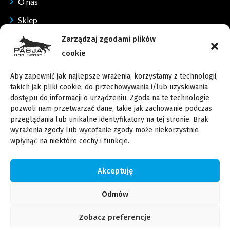
O nas
Sklep
Kontakt
Zarządzaj zgodami plików
cookie
Dane Kontaktowe
Aby zapewnić jak najlepsze wrażenia, korzystamy z technologii,
Wypoczynkowa 36, 62-060 Rybojedzko
takich jak pliki cookie, do przechowywania i/lub uzyskiwania
dostępu do informacji o urządzeniu. Zgoda na te technologie
kontakt@pasjadogsport.pl
pozwoli nam przetwarzać dane, takie jak zachowanie podczas
przeglądania lub unikalne identyfikatory na tej stronie. Brak
509 416 652
wyrażenia zgody lub wycofanie zgody może niekorzystnie
wpłynąć na niektóre cechy i funkcje.
509 416 852
Akceptuję
Copyright © 2022 PasjaDogSport. Wszystkie prawa zastrzeżone
Odmów
Polityka Prywatności
Regulamin Sklepu
| Powered by B2BCare
Zobacz preferencje