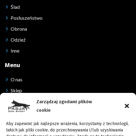
Ślad
Posłuszeństwo
Obrona
Odzież
Inne
Menu
O nas
Sklep
Kontakt
Zarządzaj zgodami plików
cookie
Dane Kontaktowe
Aby zapewnić jak najlepsze wrażenia, korzystamy z technologii,
Wypoczynkowa 36, 62-060 Rybojedzko
takich jak pliki cookie, do przechowywania i/lub uzyskiwania