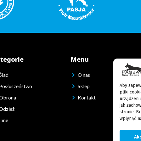
tegorie
Menu
Ślad
O nas
Aby zapewn
Posłuszeństwo
Sklep
pliki cook
Obrona
Kontakt
urządzeniu
jak zachow
Odzież
stronie. B
wpłynąć na
Inne
Ak