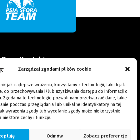
Dane Kontaktowe
Zarządzaj zgodami plików cookie
Wypoczynkowa 36, 62-060
Rybojedzko
ić jak najlepsze wrażenia, korzystamy z technologii, takich jak
ie, do przechowywania i/lub uzyskiwania dostępu do informacji o
kontakt@pasjadogsport.pl
. Zgoda na te technologie pozwoli nam przetwarzać dane, takie
anie podczas przeglądania lub unikalne identyfikatory na tej
509 416 652
rak wyrażenia zgody lub wycofanie zgody może niekorzystnie
509 416 852
 niektóre cechy i funkcje.
ceptuję
Odmów
Zobacz preferencje