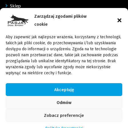
Sklep
Kontakt
Zarządzaj zgodami plików
cookie
Dane Kontaktowe
Aby zapewnić jak najlepsze wrażenia, korzystamy z technologii,
Wypoczynkowa 36, 62-060 Rybojedzko
takich jak pliki cookie, do przechowywania i/lub uzyskiwania
dostępu do informacji o urządzeniu. Zgoda na te technologie
kontakt@pasjadogsport.pl
pozwoli nam przetwarzać dane, takie jak zachowanie podczas
przeglądania lub unikalne identyfikatory na tej stronie. Brak
509 416 652
wyrażenia zgody lub wycofanie zgody może niekorzystnie
wpłynąć na niektóre cechy i funkcje.
509 416 852
Akceptuję
Copyright © 2022 PasjaDogSport. Wszystkie prawa zastrzeżone
Odmów
Polityka Prywatności
Regulamin Sklepu
| Powered by B2BCare
Zobacz preferencje