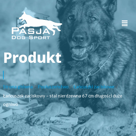
Produkt
Strona główna
/
Posłuszeństwo
/
Łańcuszki zaciskowe
/
Łańcuszek zaciskowy – stal nierdzewna 67 cm długości duże
ogniwo