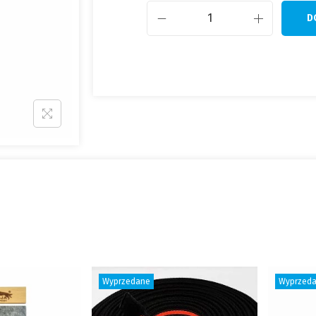
D
Wyprzedane