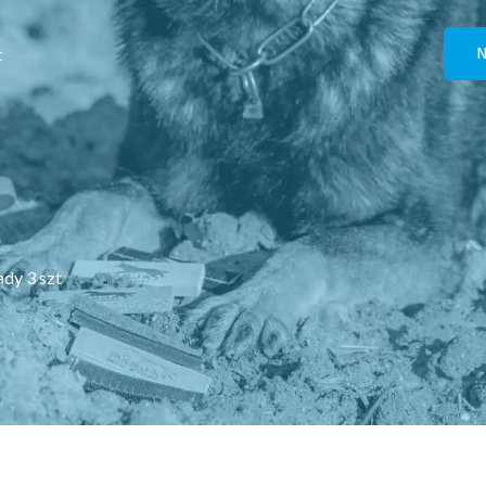
t
N
ady 3 szt