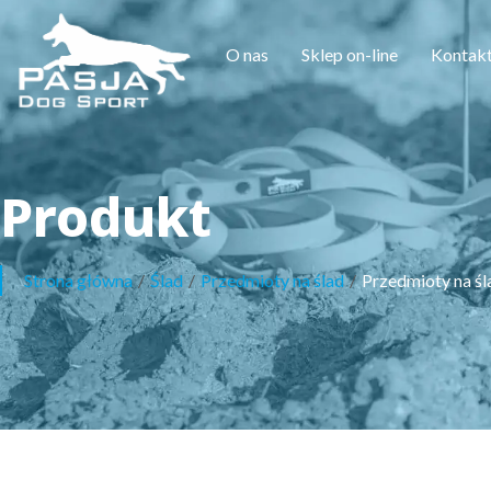
O nas
Sklep on-line
Kontak
Produkt
Strona główna
/
Ślad
/
Przedmioty na ślad
/
Przedmioty na śl