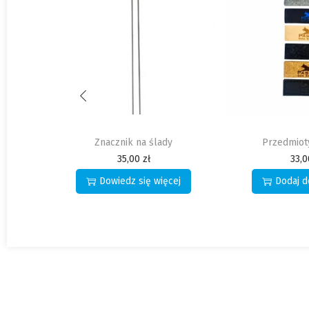
Przedmioty na ślady
Linka na ślady
neono
33,00
zł
80,
ej
Dodaj do koszyka
Dowiedz 