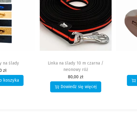
 10 m czarna /
Aport 650 g
Ko
wy róż
67,00
zł
00
zł
Dowiedz się więcej
się więcej