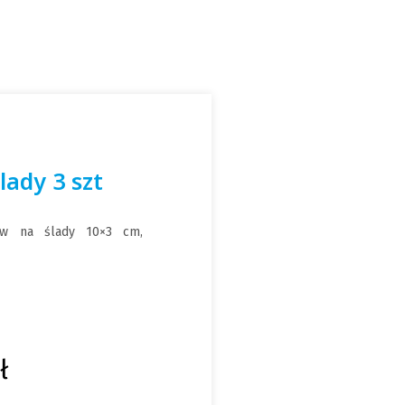
lady 3 szt
ów na ślady 10×3 cm,
ł