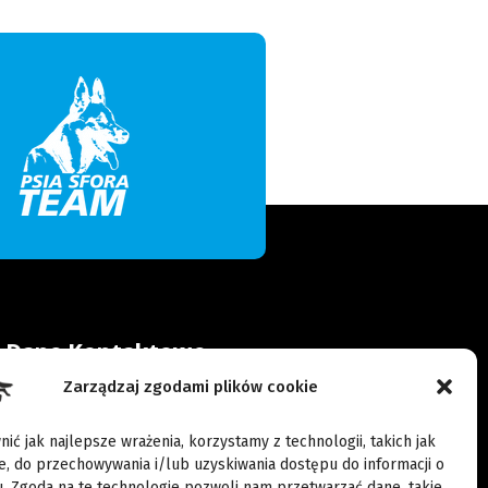
Dane Kontaktowe
Zarządzaj zgodami plików cookie
Wypoczynkowa 36, 62-060
Rybojedzko
ić jak najlepsze wrażenia, korzystamy z technologii, takich jak
ie, do przechowywania i/lub uzyskiwania dostępu do informacji o
kontakt@pasjadogsport.pl
. Zgoda na te technologie pozwoli nam przetwarzać dane, takie