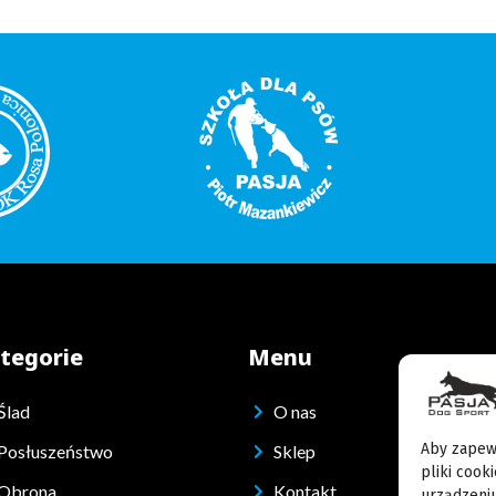
tegorie
Menu
Ślad
O nas
Aby zapewn
Posłuszeństwo
Sklep
pliki cook
Obrona
Kontakt
urządzeniu