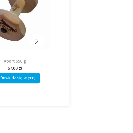
stka – piłka 18 cm
Smycz gumowana 80 cm
99,00
zł
30,00
zł
Dodaj do koszyka
Dodaj do koszyka