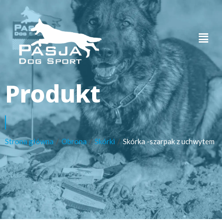
Produkt
Strona główna
/
Obrona
/
Skórki
/
Skórka -szarpak z uchwytem