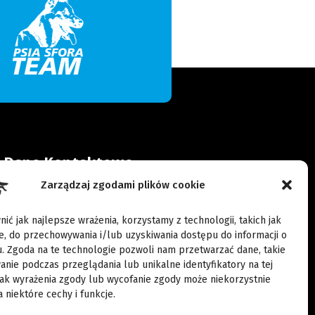
Dane Kontaktowe
Zarządzaj zgodami plików cookie
Wypoczynkowa 36, 62-060
Rybojedzko
ić jak najlepsze wrażenia, korzystamy z technologii, takich jak
ie, do przechowywania i/lub uzyskiwania dostępu do informacji o
kontakt@pasjadogsport.pl
. Zgoda na te technologie pozwoli nam przetwarzać dane, takie
anie podczas przeglądania lub unikalne identyfikatory na tej
509 416 652
rak wyrażenia zgody lub wycofanie zgody może niekorzystnie
509 416 852
 niektóre cechy i funkcje.