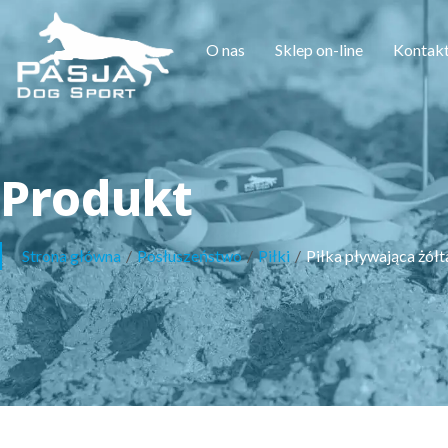
O nas
Sklep on-line
Kontak
Produkt
Strona główna
/
Posłuszeństwo
/
Piłki
/
Piłka pływająca żółt