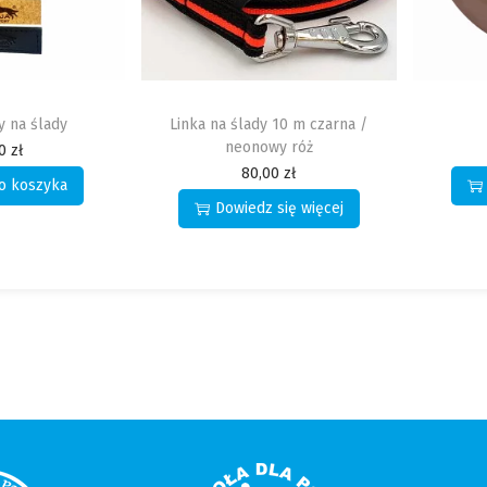
 10 m czarna /
Aport 650 g
Ko
wy róż
67,00
zł
00
zł
Dowiedz się więcej
się więcej