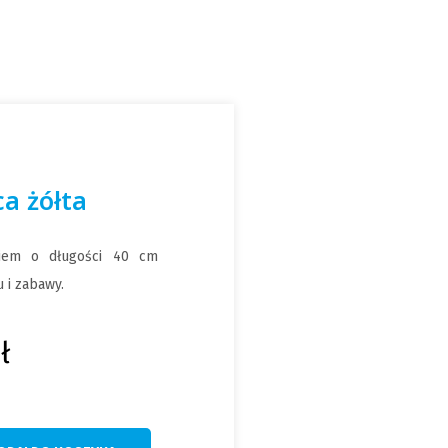
ca żółta
kiem o długości 40 cm
 i zabawy.
ł