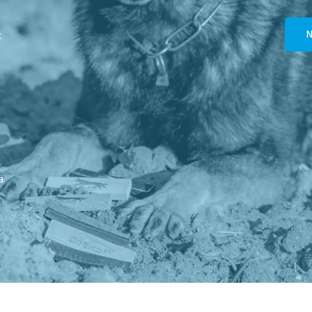
t
N
a