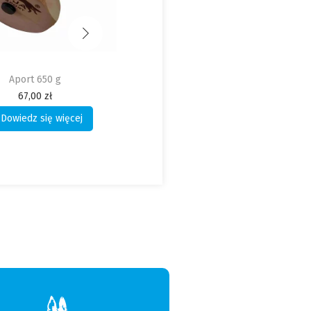
stka – piłka 18 cm
Smycz gumowana 80 cm
99,00
zł
30,00
zł
Dodaj do koszyka
Dodaj do koszyka