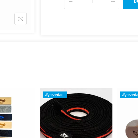
D
Wyprzedane