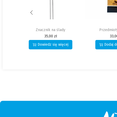
Przedmioty na ślady
Linka na ślady
neono
33,00
zł
80,
ej
Dodaj do koszyka
Dowiedz 