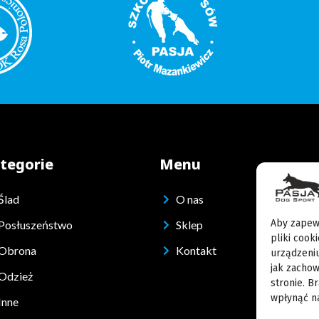
tegorie
Menu
Ślad
O nas
Aby zapewn
Posłuszeństwo
Sklep
pliki cook
Obrona
Kontakt
urządzeniu
jak zachow
Odzież
stronie. B
wpłynąć na
Inne